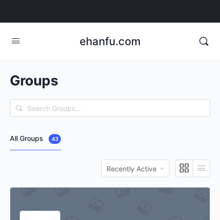
ehanfu.com
Groups
Search
Groups…
All Groups
43
Order
By: